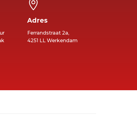

Adres
ur
Ferrandstraat 2a,
ak
4251 LL Werkendam