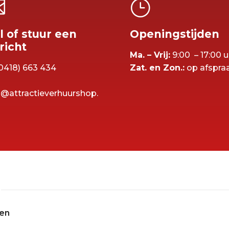

}
l of stuur een
Openingstijden
richt
Ma. – Vrij:
9:00 – 17:00 u
0418) 663 434
Zat. en Zon.:
op afspra
o@attractieverhuurshop.
ren