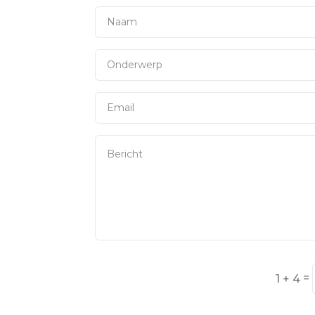
=
1 + 4