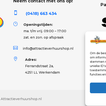
Neem contact met ons op!
Pa

(0418) 663 434
}
Openingstijden:
ma. t/m vrij. 09:00 – 17:00
zat. en zon. op afspraak

info@attractieverhuurshop.nl
Om de best
om informat

Adres:
stemmen me
Ferrandstraat 2a,
unieke ID'
toestemmin
4251 LL Werkendam
functies e
Attractieverhuurshop.nl