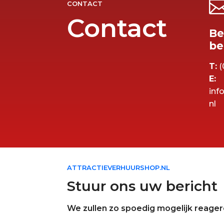
CONTACT
Contact
Be
be
T:
(
E:
inf
nl
ATTRACTIEVERHUURSHOP.NL
Stuur ons uw bericht
We zullen zo spoedig mogelijk reage