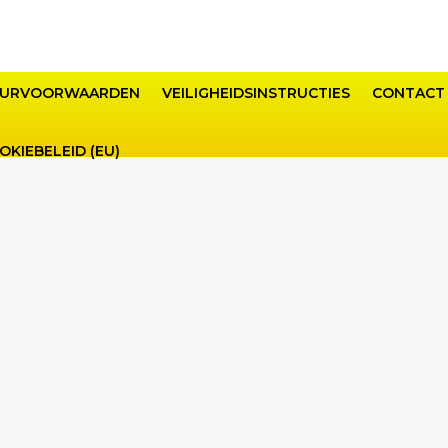
URVOORWAARDEN
VEILIGHEIDSINSTRUCTIES
CONTACT
OKIEBELEID (EU)