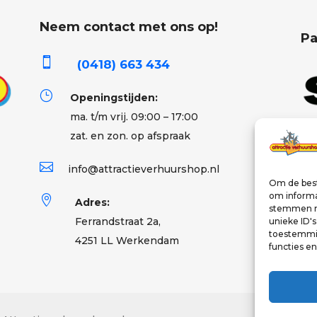
Neem contact met ons op!
Pa

(0418) 663 434
}
Openingstijden:
ma. t/m vrij. 09:00 – 17:00
zat. en zon. op afspraak

info@attractieverhuurshop.nl
Om de best
om informat

Adres:
stemmen me
Ferrandstraat 2a,
unieke ID'
toestemmin
4251 LL Werkendam
functies e