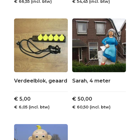
€
66,55
(incl. btw)
€
54,45
(incl. btw)
Verdeelblok, geaard
Sarah, 4 meter
€
5,00
€
50,00
€
6,05
(incl. btw)
€
60,50
(incl. btw)