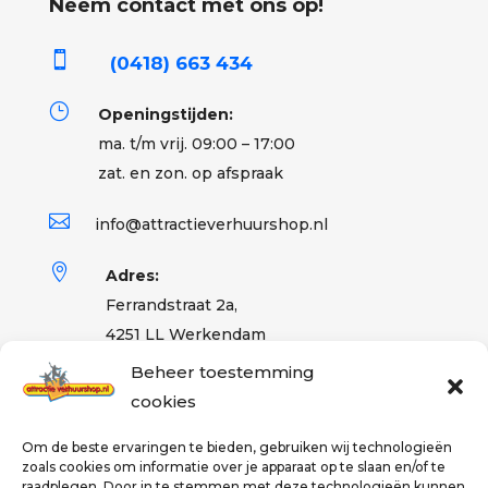
Neem contact met ons op!

(0418) 663 434
}
Openingstijden:
ma. t/m vrij. 09:00 – 17:00
zat. en zon. op afspraak

info@attractieverhuurshop.nl

Adres:
Ferrandstraat 2a,
4251 LL Werkendam
Beheer toestemming
cookies
Partner
Om de beste ervaringen te bieden, gebruiken wij technologieën
zoals cookies om informatie over je apparaat op te slaan en/of te
raadplegen. Door in te stemmen met deze technologieën kunnen