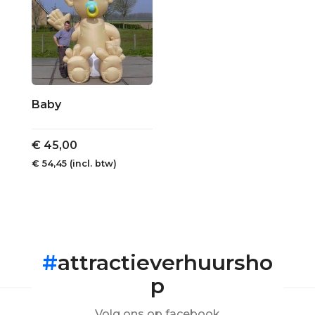
Baby
€
45,00
€
54,45
(incl. btw)
#
attractieverhuursho
p
Volg ons op facebook