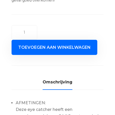
geval goed overkomen!
Abraham,
4
meter
TOEVOEGEN AAN WINKELWAGEN
aantal
AFMETINGEN:
Deze eye catcher heeft een