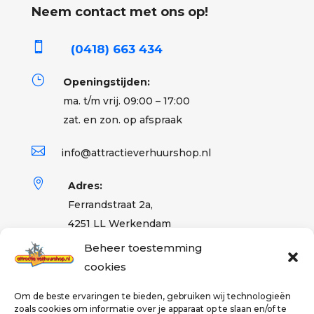
Neem contact met ons op!

(0418) 663 434
}
Openingstijden:
ma. t/m vrij. 09:00 – 17:00
zat. en zon. op afspraak

info@attractieverhuurshop.nl

Adres:
Ferrandstraat 2a,
4251 LL Werkendam
Beheer toestemming
cookies
Partner
Om de beste ervaringen te bieden, gebruiken wij technologieën
zoals cookies om informatie over je apparaat op te slaan en/of te