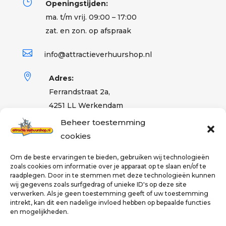
}
Openingstijden:
ma. t/m vrij. 09:00 – 17:00
zat. en zon. op afspraak

info@attractieverhuurshop.nl

Adres:
Ferrandstraat 2a,
4251 LL Werkendam
Beheer toestemming
cookies
Partner
Om de beste ervaringen te bieden, gebruiken wij technologieën
zoals cookies om informatie over je apparaat op te slaan en/of te
raadplegen. Door in te stemmen met deze technologieën kunnen
wij gegevens zoals surfgedrag of unieke ID's op deze site
verwerken. Als je geen toestemming geeft of uw toestemming
intrekt, kan dit een nadelige invloed hebben op bepaalde functies
en mogelijkheden.